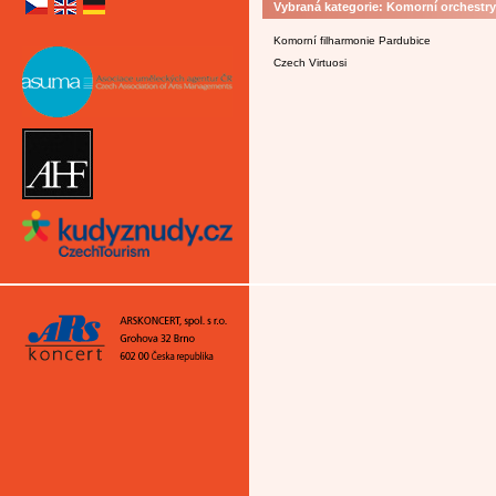
Vybraná kategorie: Komorní orchestry
Komorní filharmonie Pardubice
Czech Virtuosi